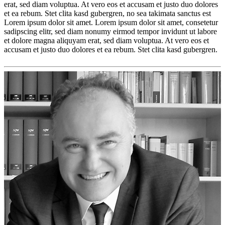
erat, sed diam voluptua. At vero eos et accusam et justo duo dolores
et ea rebum. Stet clita kasd gubergren, no sea takimata sanctus est
Lorem ipsum dolor sit amet. Lorem ipsum dolor sit amet, consetetur
sadipscing elitr, sed diam nonumy eirmod tempor invidunt ut labore
et dolore magna aliquyam erat, sed diam voluptua. At vero eos et
accusam et justo duo dolores et ea rebum. Stet clita kasd gubergren.
Lorem
ipsum
Lorem
ipsum
dolor
sit
amet,
consetetur
sadipscing
elitr,
sed
diam
nonumy
eirmod